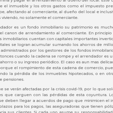
ómina y pagar el arrendamiento al dueño del local. Este 
e el inmueble y los otros gastos como el impuesto pr
, afectando al comerciante, al dueño del local e inclus
 viviendo, no solamente el comerciante.
dador es un fondo inmobiliario su patrimonio es mucho
l canon de arrendamiento al comerciante. En principi
dos inmobiliarios cuentan con capitales importantes invert
tales se logran acumular sumando los ahorros de millo
n administrados por los gestores de los fondos inmobilar
 Entonces cuando la cadena se rompe y el arrendador es un
ahorro o su ingreso periódico. El caso es aun mas delic
porque el rompimiento de esta cadena de comercio, puede
do la pérdida de los inmuebles hipotecados, o en otr
de pensiones.
 se verán afectadas por la crisis covid-19, por lo que so
es que carguen con las pérdidas de esta coyuntura. L
ue deben llegar a acuerdos de pago que minimicen el 
plazos para los pagos, las aseguradoras que tienen póli
acia sus clientes. Si cada uno asume su responsabilidad