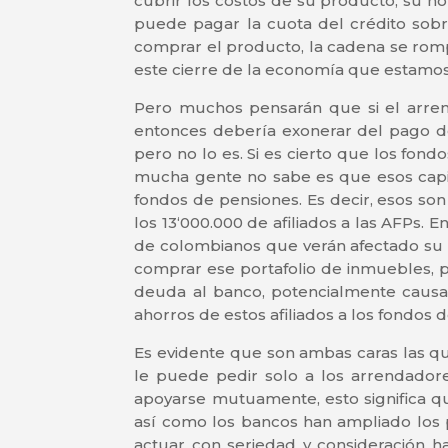
cubrir los costos de su producto, su n
puede pagar la cuota del crédito sobr
comprar el producto, la cadena se rompe
este cierre de la economía que estamos
Pero muchos pensarán que si el arren
entonces debería exonerar del pago de
pero no lo es. Si es cierto que los fon
mucha gente no sabe es que esos capi
fondos de pensiones. Es decir, esos so
los 13‘000.000 de afiliados a las AFPs.
de colombianos que verán afectado su 
comprar ese portafolio de inmuebles, 
deuda al banco, potencialmente causan
ahorros de estos afiliados a los fondos 
Es evidente que son ambas caras las que
le puede pedir solo a los arrendador
apoyarse mutuamente, esto significa q
así como los bancos han ampliado los 
actuar con seriedad y consideración h