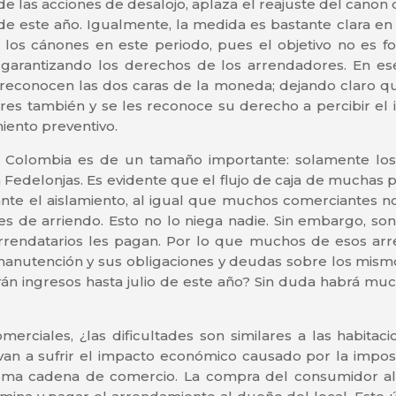
e las acciones de desalojo, aplaza el reajuste del cano
de este año. Igualmente, la medida es bastante clara en 
los cánones en este periodo, pues el objetivo no es fo
 garantizando los derechos de los arrendadores. En es
econocen las dos caras de la moneda; dejando claro que 
dores también y se les reconoce su derecho a percibir el
iento preventivo.
 Colombia es de un tamaño importante: solamente los
 Fedelonjas. Es evidente que el flujo de caja de muchas 
rante el aislamiento, al igual que muchos comerciantes 
s de arriendo. Esto no lo niega nadie. Sin embargo, s
rrendatarios les pagan. Por lo que muchos de esos ar
 manutención y sus obligaciones y deudas sobre los mis
rán ingresos hasta julio de este año? Sin duda habrá mu
erciales, ¿las dificultades son similares a las habitaci
an a sufrir el impacto económico causado por la impos
ma cadena de comercio. La compra del consumidor al 