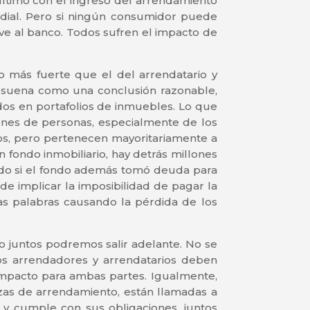
último con el ingreso del arrendamiento
edial. Pero si ningún consumidor puede
ive al banco. Todos sufren el impacto de
 más fuerte que el del arrendatario y
o suena como una conclusión razonable,
idos en portafolios de inmuebles. Lo que
nes de personas, especialmente de los
ios, pero pertenecen mayoritariamente a
 fondo inmobiliario, hay detrás millones
ado si el fondo además tomó deuda para
 implicar la imposibilidad de pagar la
as palabras causando la pérdida de los
lo juntos podremos salir adelante. No se
os arrendadores y arrendatarios deben
impacto para ambas partes. Igualmente,
zas de arrendamiento, están llamadas a
 y cumple con sus obligaciones, juntos