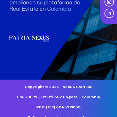
Copyright © 2023 – NEXUS CAPITAL
Cra. 7 # 77 – 07 Ofi. 502 Bogotá – Colombia
PBX: (+57) 601-3219838